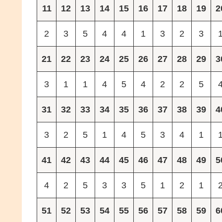
11
12
13
14
15
16
17
18
19
2
2
3
5
4
4
1
3
2
3
21
22
23
24
25
26
27
28
29
3
3
1
1
4
5
4
2
2
5
31
32
33
34
35
36
37
38
39
4
3
2
5
1
4
5
3
4
1
41
42
43
44
45
46
47
48
49
5
4
2
5
3
3
5
1
2
1
51
52
53
54
55
56
57
58
59
6