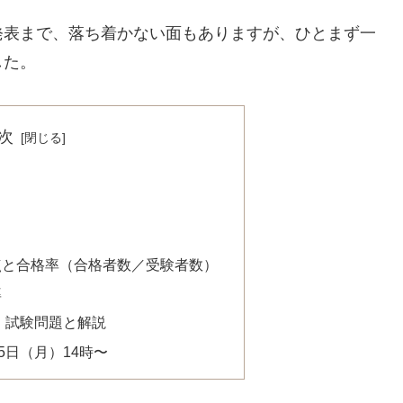
発表まで、落ち着かない面もありますが、ひとまず一
した。
次
点と合格率（合格者数／受験者数）
率
度 試験問題と解説
5日（月）14時〜