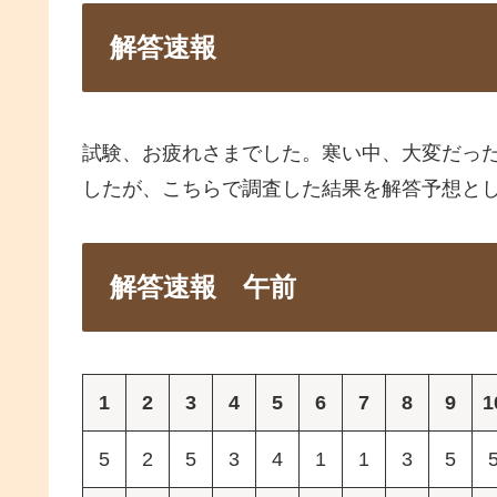
解答速報
試験、お疲れさまでした。寒い中、大変だっ
したが、こちらで調査した結果を解答予想と
解答速報 午前
1
2
3
4
5
6
7
8
9
1
5
2
5
3
4
1
1
3
5